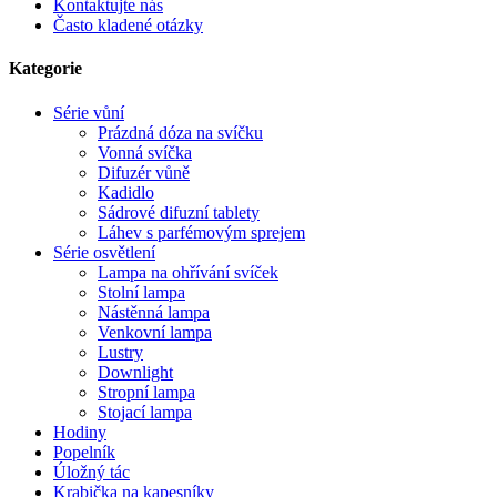
Kontaktujte nás
Často kladené otázky
Kategorie
Série vůní
Prázdná dóza na svíčku
Vonná svíčka
Difuzér vůně
Kadidlo
Sádrové difuzní tablety
Láhev s parfémovým sprejem
Série osvětlení
Lampa na ohřívání svíček
Stolní lampa
Nástěnná lampa
Venkovní lampa
Lustry
Downlight
Stropní lampa
Stojací lampa
Hodiny
Popelník
Úložný tác
Krabička na kapesníky