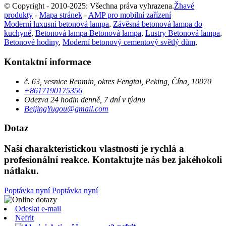
© Copyright - 2010-2025: Všechna práva vyhrazena.
Žhavé
produkty
-
Mapa stránek
-
AMP pro mobilní zařízení
Moderní luxusní betonová lampa
,
Závěsná betonová lampa do
kuchyně
,
Betonová lampa Betonová lampa
,
Lustry Betonová lampa
,
Betonové hodiny
,
Moderní betonový cementový světlý dům
,
Kontaktní informace
č. 63, vesnice Renmin, okres Fengtai, Peking, Čína, 10070
+8617190175356
Odezva 24 hodin denně, 7 dní v týdnu
BeijingYugou@gmail.com
Dotaz
Naší charakteristickou vlastností je rychlá a
profesionální reakce. Kontaktujte nás bez jakéhokoli
nátlaku.
Poptávka nyní
Poptávka nyní
Odeslat e-mail
Nefrit