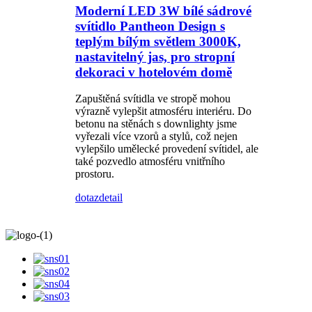
Moderní LED 3W bílé sádrové
svítidlo Pantheon Design s
teplým bílým světlem 3000K,
nastavitelný jas, pro stropní
dekoraci v hotelovém domě
Zapuštěná svítidla ve stropě mohou
výrazně vylepšit atmosféru interiéru. Do
betonu na stěnách s downlighty jsme
vyřezali více vzorů a stylů, což nejen
vylepšilo umělecké provedení svítidel, ale
také pozvedlo atmosféru vnitřního
prostoru.
dotaz
detail