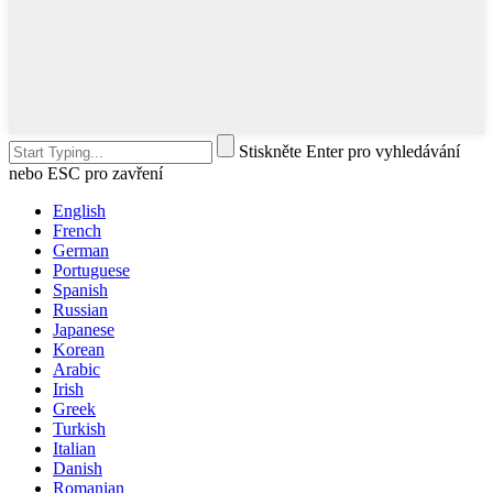
Stiskněte Enter pro vyhledávání
nebo ESC pro zavření
English
French
German
Portuguese
Spanish
Russian
Japanese
Korean
Arabic
Irish
Greek
Turkish
Italian
Danish
Romanian