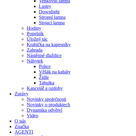
Venkovní lampa
Lustry
Downlight
Stropní lampa
Stojací lampa
Hodiny
Popelník
Úložný tác
Krabička na kapesníky
Zahrada
Nástěnné dlaždice
Nábytek
Police
Věšák na kabáty
Židle
Tabulka
Kancelář a ozdoby
Zprávy
Novinky společnosti
Novinky o produktech
Dynamika odvětví
Video
O nás
Značka
AGENTI