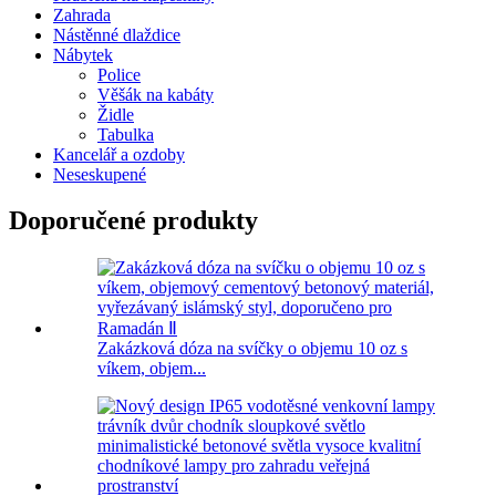
Zahrada
Nástěnné dlaždice
Nábytek
Police
Věšák na kabáty
Židle
Tabulka
Kancelář a ozdoby
Neseskupené
Doporučené produkty
Zakázková dóza na svíčky o objemu 10 oz s
víkem, objem...