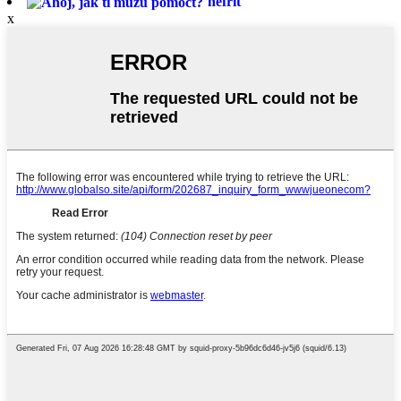
nefrit
x