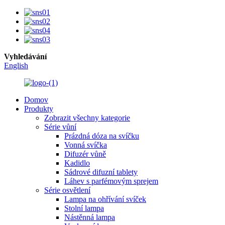
Vyhledávání
English
Domov
Produkty
Zobrazit všechny kategorie
Série vůní
Prázdná dóza na svíčku
Vonná svíčka
Difuzér vůně
Kadidlo
Sádrové difuzní tablety
Láhev s parfémovým sprejem
Série osvětlení
Lampa na ohřívání svíček
Stolní lampa
Nástěnná lampa