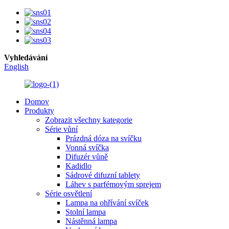
Vyhledávání
English
Domov
Produkty
Zobrazit všechny kategorie
Série vůní
Prázdná dóza na svíčku
Vonná svíčka
Difuzér vůně
Kadidlo
Sádrové difuzní tablety
Láhev s parfémovým sprejem
Série osvětlení
Lampa na ohřívání svíček
Stolní lampa
Nástěnná lampa