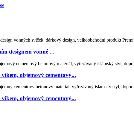
ss
ním designem vonné ...
 víkem, objemový cementový...
 víkem, objemový cementový...