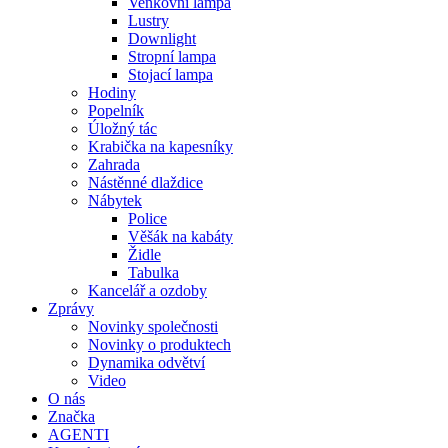
Venkovní lampa
Lustry
Downlight
Stropní lampa
Stojací lampa
Hodiny
Popelník
Úložný tác
Krabička na kapesníky
Zahrada
Nástěnné dlaždice
Nábytek
Police
Věšák na kabáty
Židle
Tabulka
Kancelář a ozdoby
Zprávy
Novinky společnosti
Novinky o produktech
Dynamika odvětví
Video
O nás
Značka
AGENTI