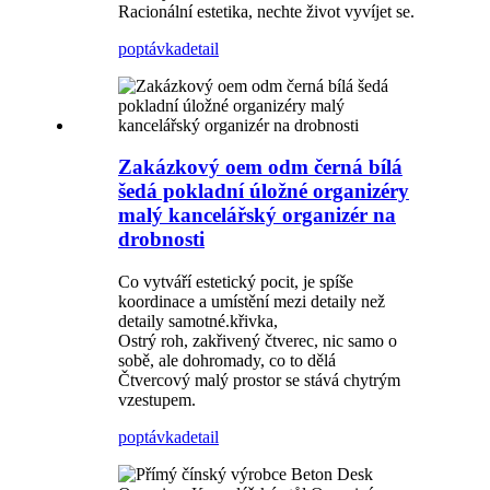
Racionální estetika, nechte život vyvíjet se.
poptávka
detail
Zakázkový oem odm černá bílá
šedá pokladní úložné organizéry
malý kancelářský organizér na
drobnosti
Co vytváří estetický pocit, je spíše
koordinace a umístění mezi detaily než
detaily samotné.křivka,
Ostrý roh, zakřivený čtverec, nic samo o
sobě, ale dohromady, co to dělá
Čtvercový malý prostor se stává chytrým
vzestupem.
poptávka
detail