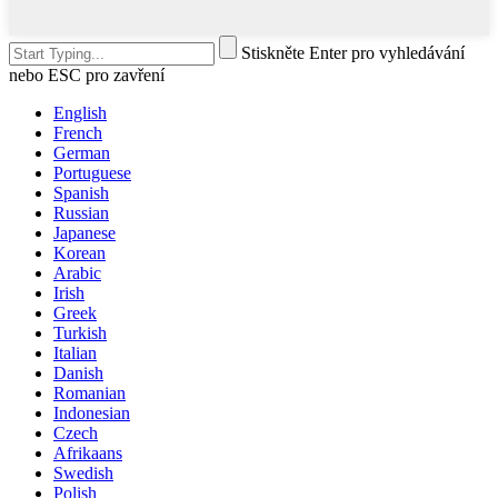
Stiskněte Enter pro vyhledávání
nebo ESC pro zavření
English
French
German
Portuguese
Spanish
Russian
Japanese
Korean
Arabic
Irish
Greek
Turkish
Italian
Danish
Romanian
Indonesian
Czech
Afrikaans
Swedish
Polish