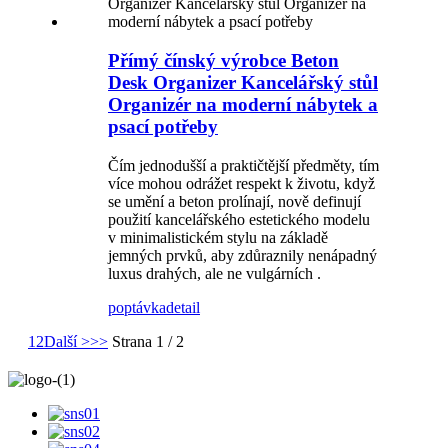
Přímý čínský výrobce Beton
Desk Organizer Kancelářský stůl
Organizér na moderní nábytek a
psací potřeby
Čím jednodušší a praktičtější předměty, tím
více mohou odrážet respekt k životu, když
se umění a beton prolínají, nově definují
použití kancelářského estetického modelu
v minimalistickém stylu na základě
jemných prvků, aby zdůraznily nenápadný
luxus drahých, ale ne vulgárních .
poptávka
detail
1
2
Další >
>>
Strana 1 / 2